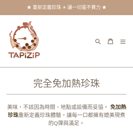
跳
★ 重新定義珍珠 ✭ 讓一切毫不費力 ★
到
內
容
搜尋
購物車
商
完全免加熱珍珠
品
系
美味，不該因為時間、地點或設備而妥協。
免加熱
列
珍珠
重新定義珍珠體驗，讓每一口都擁有媲美現煮
的Q彈與滿足。
: