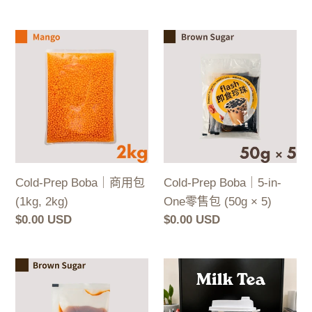
價
Cold-
Cold-
Prep
Prep
Boba
Boba
｜
｜
商
5-
用
in-
包
One
(1kg,
零
Cold-Prep Boba｜商用包
Cold-Prep Boba｜5-in-
2kg)
售
(1kg, 2kg)
One零售包 (50g × 5)
包
定
$0.00 USD
定
$0.00 USD
(50g
價
價
×
5)
Cold-
Cold-
Prep
Prep
Boba
Boba