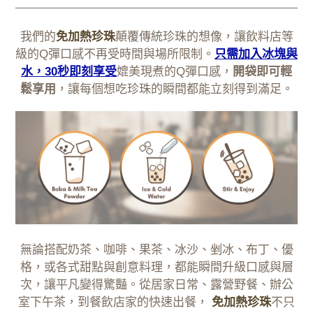
我們的
免加熱珍珠
顛覆傳統珍珠的想像，讓飲料店等
級的Q彈口感不再受時間與場所限制。
只需加入冰塊與
水，30秒即刻享受
媲美現煮的Q彈口感，
開袋即可輕
鬆享用
，讓每個想吃珍珠的瞬間都能立刻得到滿足。
無論搭配奶茶、咖啡、果茶、冰沙、剉冰、布丁、優
格，或各式甜點與創意料理，都能瞬間升級口感與層
次，讓平凡變得驚豔。從居家日常、露營野餐、辦公
室下午茶，到餐飲店家的快速出餐，
免加熱珍珠
不只