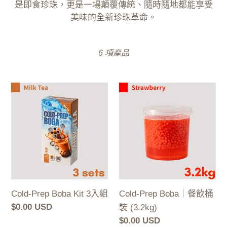
是即食珍珠，更是一場顛覆傳統、隨時隨地都能享受
美味的全新珍珠革命。
6 項產品
Cold-
Cold-
Prep
Prep
Boba
Boba
Kit
｜
3
餐
入
飲
組
桶
裝
Cold-Prep Boba Kit 3入組
Cold-Prep Boba｜餐飲桶
(3.2kg)
定
$0.00 USD
裝 (3.2kg)
價
定
$0.00 USD