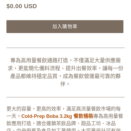
定
$0.00 USD
價
加入購物車
正
在
將
專為高用量餐飲通路打造，不僅滿足大量供應需
產
求，更能簡化備料流程、提升出餐效率，讓每一份
品
產品都維持穩定品質，成為餐飲營運最可靠的夥
加
伴。
入
您
的
購
更大的容量，更高的效率，滿足高流量餐飲市場的每
物
一天。
Cold-Prep Boba 3.2kg 餐飲桶裝
專為高用量餐
車
飲應用打造，適合連鎖茶飲品牌、甜品工坊、冰品
店、中央廚房及食品加工業使用。大容量設計可有效