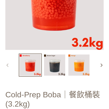
前
下
一
一
張
張
投
投
Cold-Prep Boba｜餐飲桶裝
影
影
片
片
(3.2kg)